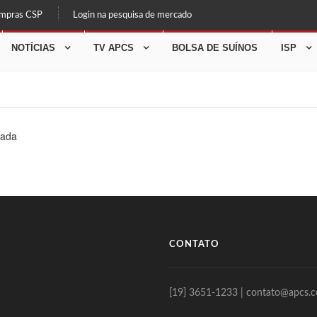
ompras CSP
Login na pesquisa de mercado
NOTÍCIAS
TV APCS
BOLSA DE SUÍNOS
ISP
nada
CONTATO
[19] 3651-1233 | contato@apcs.