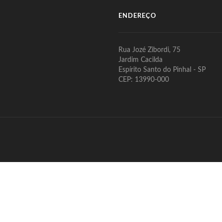
ENDEREÇO
Rua Jozé Zibordi, 75
Jardim Cacilda
Espírito Santo do Pinhal - SP
CEP: 13990-000