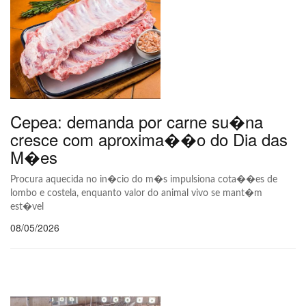
Cepea: demanda por carne su�na
cresce com aproxima��o do Dia das
M�es
Procura aquecida no in�cio do m�s impulsiona cota��es de
lombo e costela, enquanto valor do animal vivo se mant�m
est�vel
08/05/2026