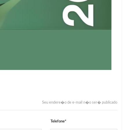
Seu endere�o de e-mail n�o ser� publicado
Telefone*