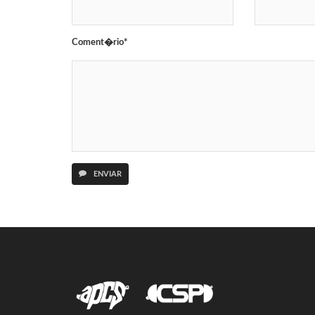
Coment�rio*
ENVIAR