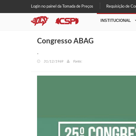
Login no painel da Tomada de Preços
Requisição de C
INSTITUCIONAL
Congresso ABAG
.
31/12/1969
Fonte: