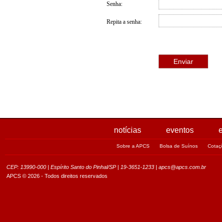
Senha:
Repita a senha:
notícias
eventos
e
Sobre a APCS
Bolsa de Suínos
Cotaçõ
CEP: 13990-000 | Espírito Santo do Pinhal/SP | 19-3651-1233 |
apcs@apcs.com.br
APCS © 2026 - Todos direitos reservados