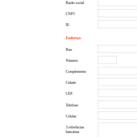
Razão social:
CNPJ:
IE:
Endereço:
Rua:
Número:
Complemento:
Cidade:
CEP:
Telefone:
Celular:
3 referências
bancárias: